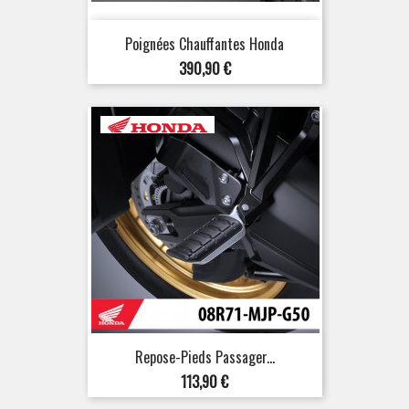
Poignées Chauffantes Honda
Prix
390,90 €
Repose-Pieds Passager...
Prix
113,90 €