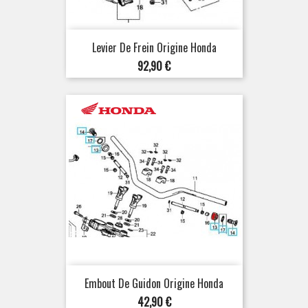
Levier De Frein Origine Honda
Prix
92,90 €
Embout De Guidon Origine Honda
Prix
42,90 €