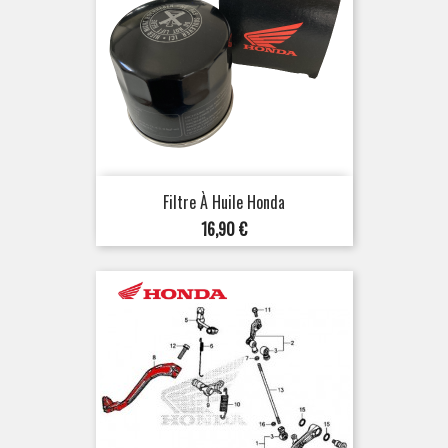
Filtre À Huile Honda
Prix
16,90 €