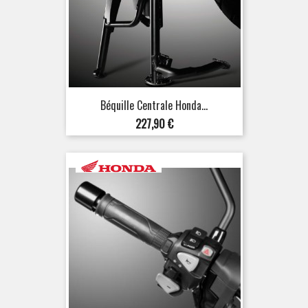
Béquille Centrale Honda...
Prix
227,90 €