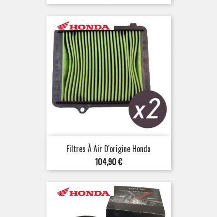
Filtres À Air D'origine Honda
Prix
104,90 €