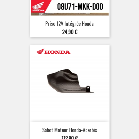
Prise 12V Intégrée Honda
Prix
24,90 €
Sabot Moteur Honda-Acerbis
Prix
112,90 €