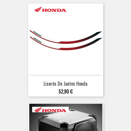
Liserés De Jantes Honda
Prix
52,90 €