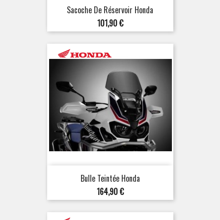
Sacoche De Réservoir Honda
Prix
101,90 €
Bulle Teintée Honda
Prix
164,90 €