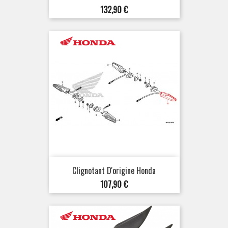
Prix
132,90 €
Clignotant D'origine Honda
Prix
107,90 €