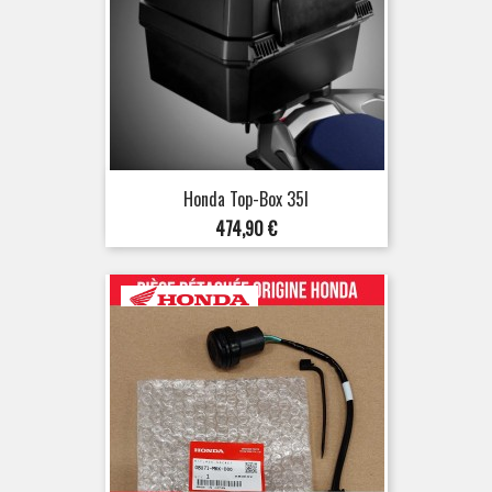
Honda Top-Box 35l
Prix
474,90 €