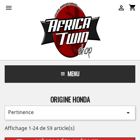
shopping_cart


MENU
ORIGINE HONDA
Pertinence

Affichage 1-24 de 59 article(s)