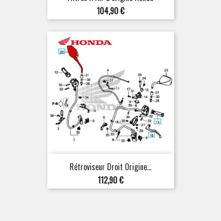
Prix
104,90 €
Rétroviseur Droit Origine...
Prix
112,90 €