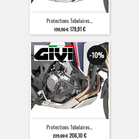
Protections Tubulaires...
Prix
Prix
179,91 €
199,90 €
de
base
-10%
Protections Tubulaires...
Prix
Prix
206,10 €
229,00 €