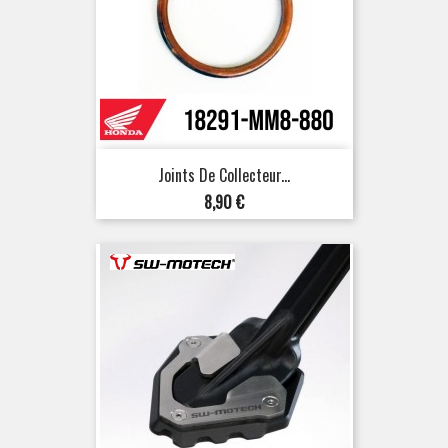
Joints De Collecteur...
Prix
8,90 €