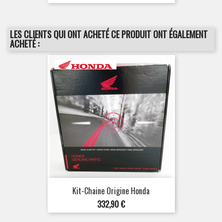
de
base
LES CLIENTS QUI ONT ACHETÉ CE PRODUIT ONT ÉGALEMENT
ACHETÉ :
Kit-Chaine Origine Honda
Prix
332,90 €