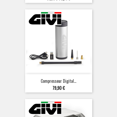
de
base
Compresseur Digital...
Prix
79,90 €