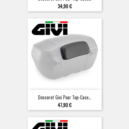
Prix
34,90 €
Dosseret Givi Pour Top-Case...
Prix
47,90 €