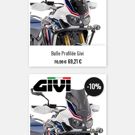
Bulle Profilée Givi
Prix
Prix
69,21 €
76,90 €
de
base
-10%