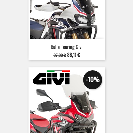
Bulle Touring Givi
Prix
Prix
88,11 €
97,90 €
de
base
-10%