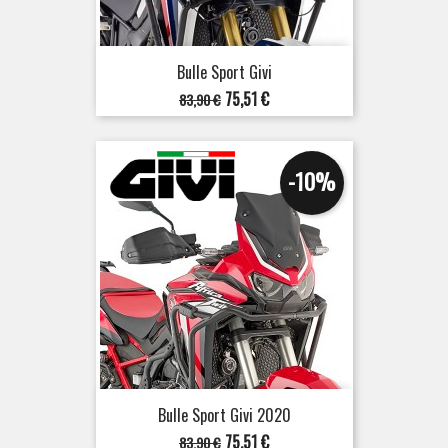
Bulle Sport Givi
Prix
Prix
75,51 €
83,90 €
de
base
-10%
Bulle Sport Givi 2020
Prix
Prix
75,51 €
83,90 €