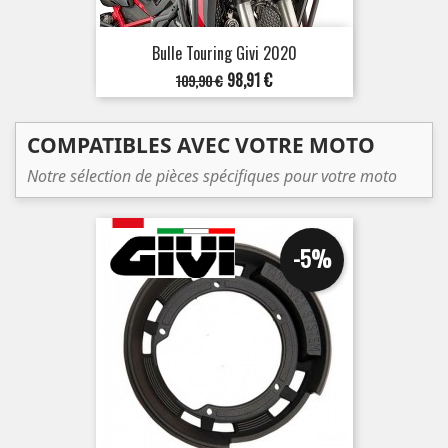
Bulle Touring Givi 2020
Prix
Prix
98,91 €
109,90 €
de
base
COMPATIBLES AVEC VOTRE MOTO
Notre sélection de pièces spécifiques pour votre moto
-5%