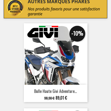
AUTRES MARQUES PHARES
Nos produits favoris pour une satisfaction
garantie
-10%
Bulle Haute Givi Adventure...
Prix
Prix
89,01 €
98,90 €
de
base