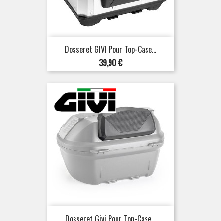
Dosseret GIVI Pour Top-Case...
Prix
39,90 €
Dosseret Givi Pour Top-Case...