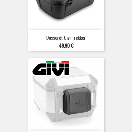
Dosseret Givi Trekker
Prix
49,90 €