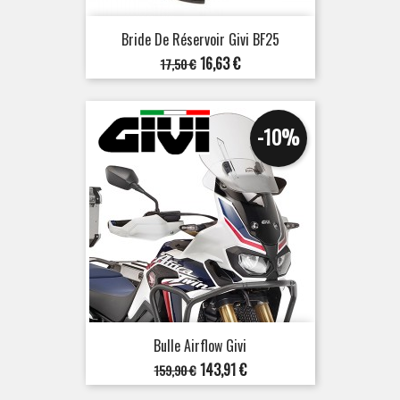
Bride De Réservoir Givi BF25
Prix
Prix
16,63 €
17,50 €
de
base
-10%
Bulle Airflow Givi
Prix
Prix
143,91 €
159,90 €
de