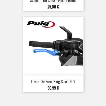
Sacoche De Cuisse Honda Rider
Prix
25,00 €
Levier De Frein Puig Court 4.0
Prix
39,99 €