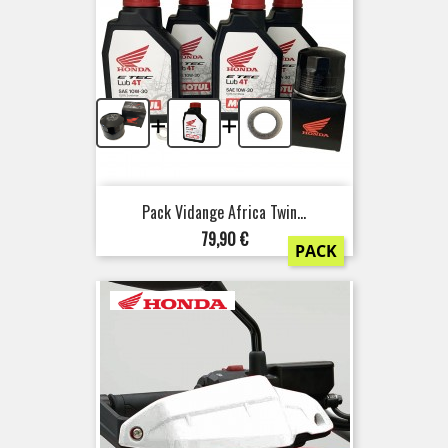
+
+
Pack Vidange Africa Twin...
Prix
79,90 €
PACK