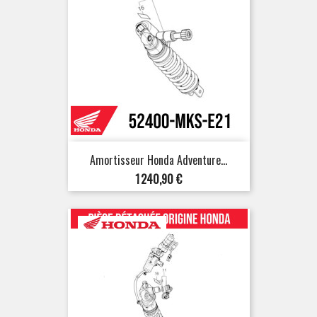
Amortisseur Honda Adventure...
Prix
1 240,90 €