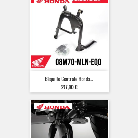
Béquille Centrale Honda...
Prix
217,90 €