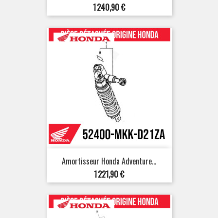
Prix
1 240,90 €
Amortisseur Honda Adventure...
Prix
1 221,90 €