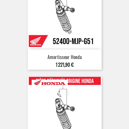
Amortisseur Honda
Prix
1 221,90 €