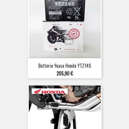
Batterie Yuasa Honda YTZ14S
Prix
205,90 €