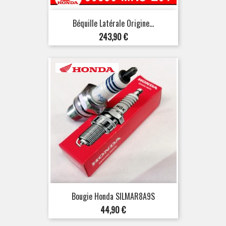
Béquille Latérale Origine...
Prix
243,90 €
Bougie Honda SILMAR8A9S
Prix
44,90 €