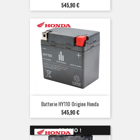
Prix
545,90 €
Batterie HY110 Origine Honda
Prix
545,90 €
PROMO !