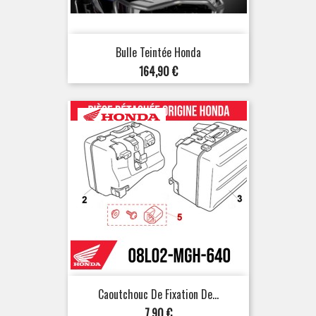
Bulle Teintée Honda
Prix
164,90 €
Caoutchouc De Fixation De...
Prix
7,90 €