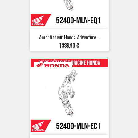
Amortisseur Honda Adventure...
Prix
1 338,90 €