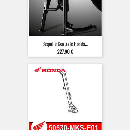
Béquille Centrale Honda...
Prix
227,90 €