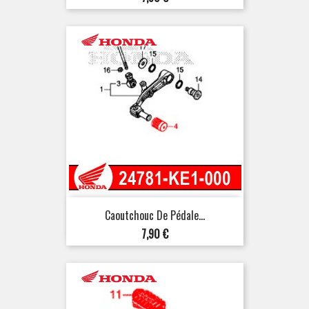
Caoutchouc De Pédale...
Prix
7,90 €