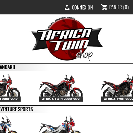
PANIER
(0)
shopping_cart
0
CONNEXION

STANDARD
ADVENTURE SPORTS