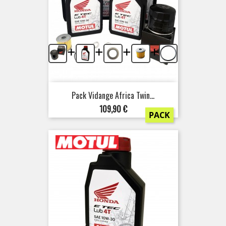
+
+
+
+
Pack Vidange Africa Twin...
Prix
109,90 €
PACK