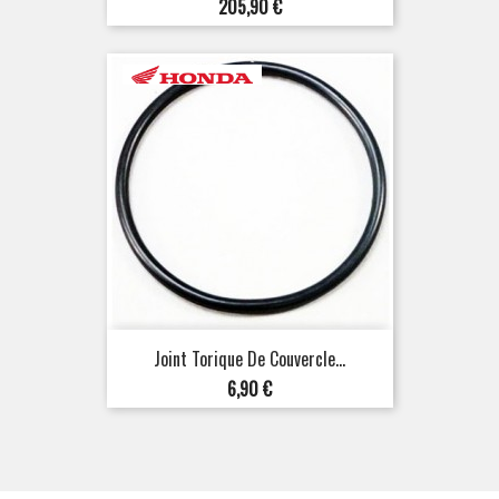
Prix
205,90 €
Joint Torique De Couvercle...
Prix
6,90 €