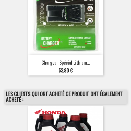
Chargeur Spécial Lithium...
Prix
53,90 €
LES CLIENTS QUI ONT ACHETÉ CE PRODUIT ONT ÉGALEMENT
ACHETÉ :