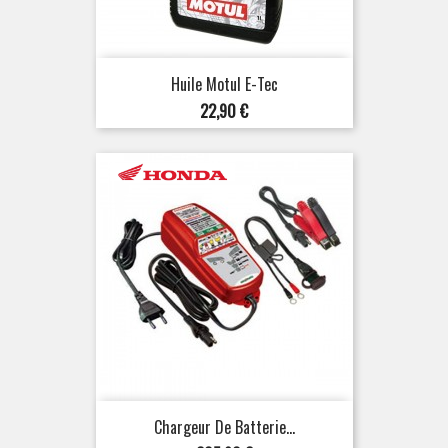
Huile Motul E-Tec
Prix
22,90 €
Chargeur De Batterie...