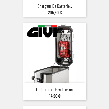
Chargeur De Batterie...
Prix
205,90 €
Filet Interne Givi Trekker
Prix
14,90 €