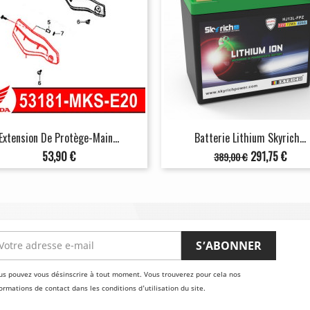
Extension De Protège-Main...
Batterie Lithium Skyrich...
Prix
Prix
Prix
53,90 €
291,75 €
389,00 €
de
base
us pouvez vous désinscrire à tout moment. Vous trouverez pour cela nos
ormations de contact dans les conditions d'utilisation du site.