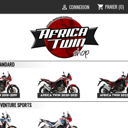
PANIER
(0)
shopping_cart
0
CONNEXION

STANDARD
ADVENTURE SPORTS