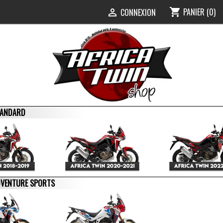
PANIER
(0)
shopping_cart
0
CONNEXION

STANDARD
ADVENTURE SPORTS