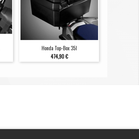
a
Honda Top-Box 35l
Prix
474,90 €