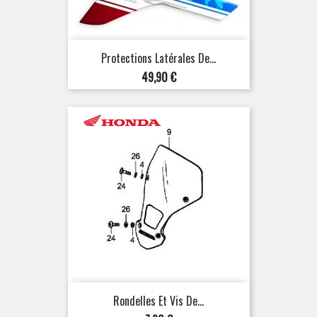
Protections Latérales De...
Prix
49,90 €
Rondelles Et Vis De...