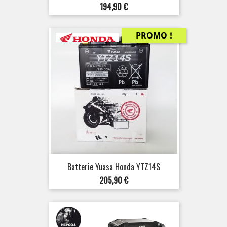
Prix
194,90 €
PROMO !
Batterie Yuasa Honda YTZ14S
Prix
205,90 €