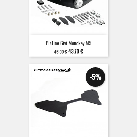
Platine Givi Monokey M5
Prix
Prix
43,70 €
46,00 €
de
base
-5%