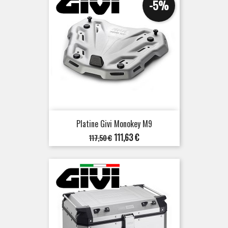
-5%
Platine Givi Monokey M9
Prix
Prix
111,63 €
117,50 €
de
base