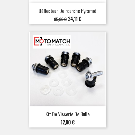
Déflecteur De Fourche Pyramid
Prix
Prix
34,11 €
35,90 €
de
base
Kit De Visserie De Bulle
Prix
12,90 €