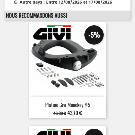
Autre pays : Entre 12/08/2026 et 17/08/2026
NOUS RECOMMANDONS AUSSI
-5%
Platine Givi Monokey M5
Prix
Prix
43,70 €
46,00 €
de
base