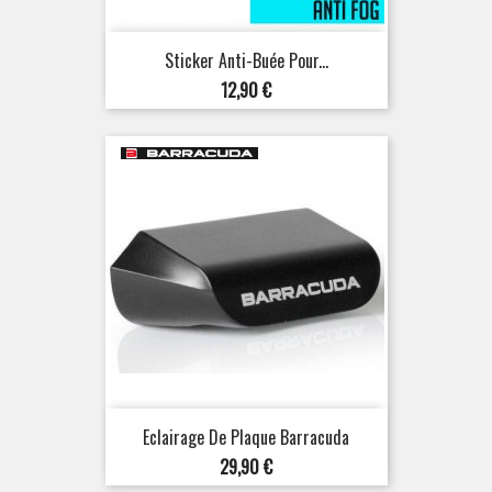
Sticker Anti-Buée Pour...
Prix
12,90 €
Eclairage De Plaque Barracuda
Prix
29,90 €