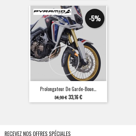
-5%
Prolongateur De Garde-Boue...
Prix
Prix
33,16 €
34,90 €
de
base
RECEVEZ NOS OFFRES SPÉCIALES