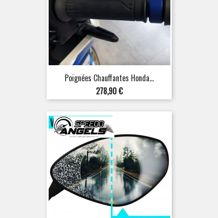
Poignées Chauffantes Honda...
Prix
278,90 €