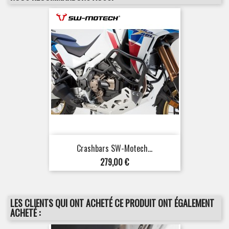
Crashbars SW-Motech...
Prix
279,00 €
LES CLIENTS QUI ONT ACHETÉ CE PRODUIT ONT ÉGALEMENT
ACHETÉ :