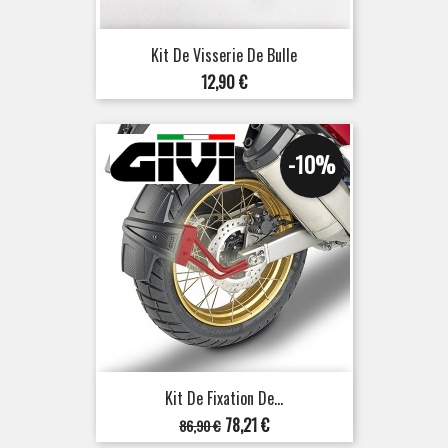
Kit De Visserie De Bulle
Prix
12,90 €
-10%
Kit De Fixation De...
Prix
Prix
78,21 €
86,90 €
de