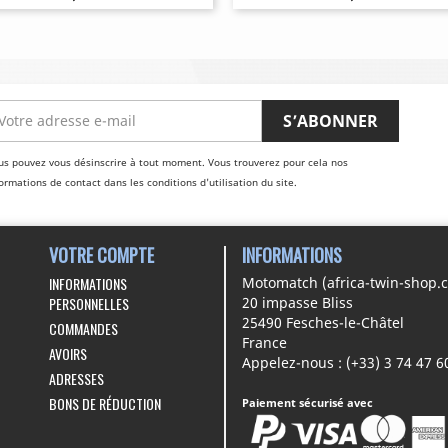
us pouvez vous désinscrire à tout moment. Vous trouverez pour cela nos
ormations de contact dans les conditions d'utilisation du site.
VOTRE COMPTE
INFORMATIONS
INFORMATIONS
Motomatch (africa-twin-shop.
PERSONNELLES
20 impasse Bliss
25490 Fesches-le-Châtel
COMMANDES
France
AVOIRS
Appelez-nous :
(+33) 3 74 47 6
ADRESSES
BONS DE RÉDUCTION
Paiement sécurisé avec