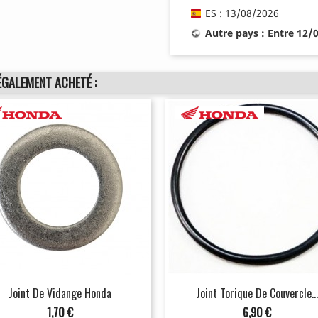
ES : 13/08/2026
Autre pays : Entre 12/
ÉGALEMENT ACHETÉ :
Joint De Vidange Honda
Joint Torique De Couvercle...
Prix
Prix
1,70 €
6,90 €