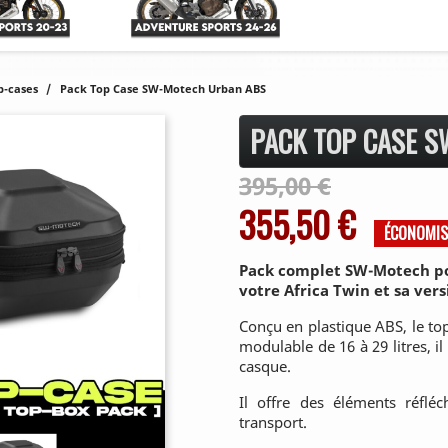
p-cases
Pack Top Case SW-Motech Urban ABS
PACK TOP CASE 
395,00 €
355,50 €
ÉCONOMIS
Pack complet SW-Motech pou
votre
Africa Twin
et sa ver
Conçu en plastique ABS, le to
modulable de 16 à 29 litres, il
casque.
Il offre des éléments réfléc
transport.