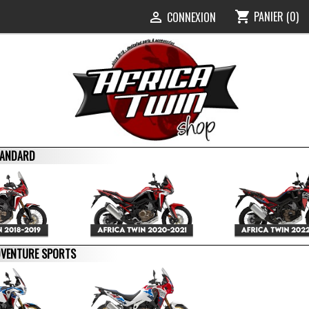
PANIER
(0)
shopping_cart
0
CONNEXION

STANDARD
ADVENTURE SPORTS