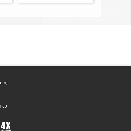
com)
0 60