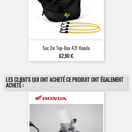
Sac De Top-Box 42l Honda
Prix
62,90 €
LES CLIENTS QUI ONT ACHETÉ CE PRODUIT ONT ÉGALEMENT
ACHETÉ :