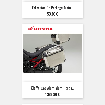
Extension De Protège-Main...
Prix
53,90 €
Kit Valises Aluminium Honda...
Prix
1 386,90 €