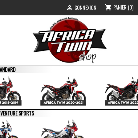
PANIER
(0)
shopping_cart
0
CONNEXION

STANDARD
ADVENTURE SPORTS