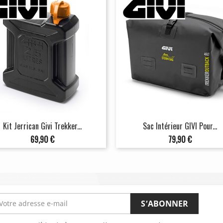
Kit Jerrican Givi Trekker...
Sac Intérieur GIVI Pour...
Prix
Prix
69,90 €
79,90 €