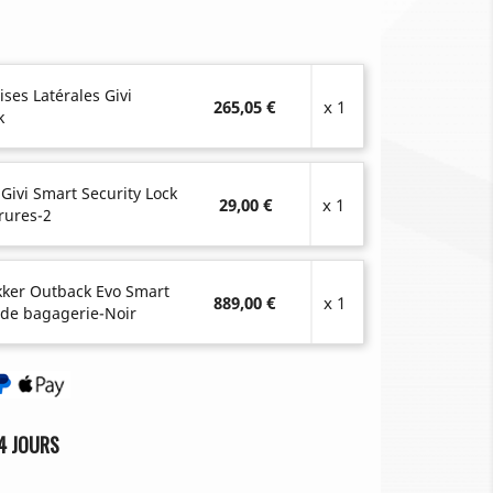
ises Latérales Givi
265,05 €
x 1
k
 Givi Smart Security Lock
29,00 €
x 1
rures-2
ekker Outback Evo Smart
889,00 €
x 1
 de bagagerie-Noir
4 JOURS