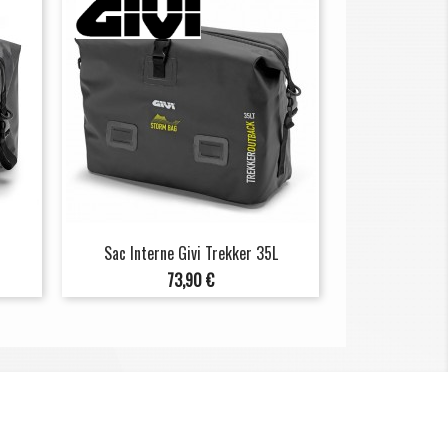
Sac Interne Givi Trekker 35L
Prix
73,90 €