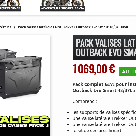
atérales
Pack Valises latérales Givi Trekker Outback Evo Smart 48/37L Noir
PACK VALISES LAT
OUTBACK EVO SMA
1 069,00 €
AU LI
Pack complet GIVI pour inst
Outback Evo Smart 48/37L su
Comprend :
les supports de valises spécif
une valise latérale Trekker Ou
une valise latérale Trekker Ou
le kit de serrures Smart