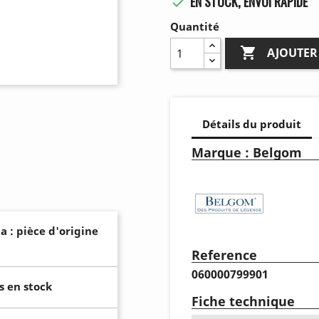
EN STOCK, ENVOI RAPIDE

Quantité

AJOUTER
Détails du produit
Marque : Belgom
a : pièce d'origine
Reference
060000799901
s en stock
Fiche technique