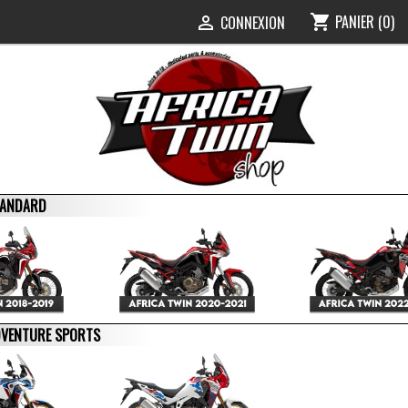
PANIER
(0)
shopping_cart
0
CONNEXION

STANDARD
ADVENTURE SPORTS