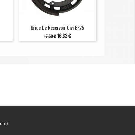
Bride De Réservoir Givi BF25
Prix
Prix
16,63 €
17,50 €
de
base
com)