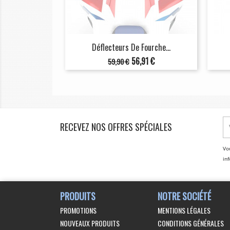
Déflecteurs De Fourche...
Prix
Prix
56,91 €
59,90 €
de
base
RECEVEZ NOS OFFRES SPÉCIALES
Vo
inf
PRODUITS
NOTRE SOCIÉTÉ
PROMOTIONS
MENTIONS LÉGALES
NOUVEAUX PRODUITS
CONDITIONS GÉNÉRALES