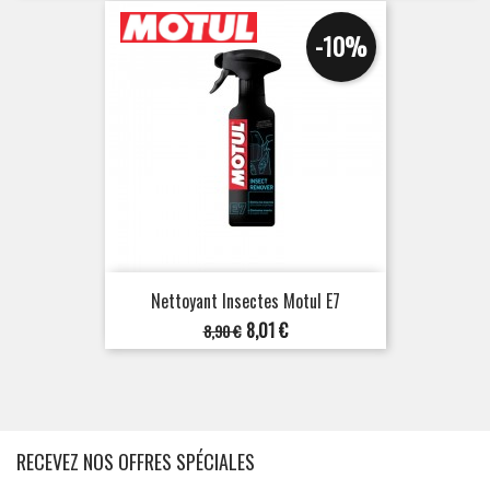
-10%
Nettoyant Insectes Motul E7
Prix
Prix
8,01 €
8,90 €
de
base
RECEVEZ NOS OFFRES SPÉCIALES