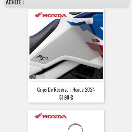
ACHETÉ :
Grips De Réservoir Honda 2024
Prix
51,90 €