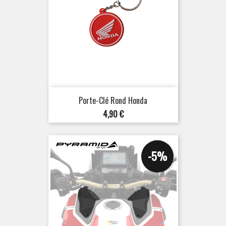
Porte-Clé Rond Honda
Prix
4,90 €
-5%