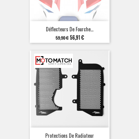
Déflecteurs De Fourche...
Prix
Prix
56,91 €
59,90 €
de
base
Protections De Radiateur