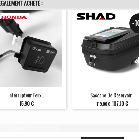
ÉGALEMENT ACHETÉ :
-
Interrupteur Feux...
Sacoche De Réservoir...
Prix
Prix
Prix
15,90 €
107,10 €
119,00 €
de
base