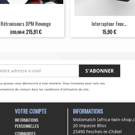
Rétroviseurs DPM Revenge
Interrupteur Feux...
Prix
Prix
Prix
215,91 €
15,90 €
239,90 €
de
base
us pouvez vous désinscrire à tout moment. Vous trouverez pour cela nos
ormations de contact dans les conditions d'utilisation du site.
VOTRE COMPTE
INFORMATIONS
INFORMATIONS
Motomatch (africa-twin-shop.
PERSONNELLES
20 impasse Bliss
25490 Fesches-le-Châtel
COMMANDES