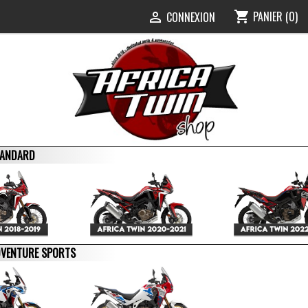
PANIER
(0)
shopping_cart
0
CONNEXION

STANDARD
ADVENTURE SPORTS