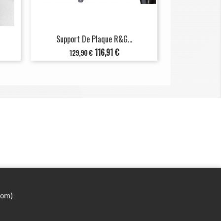
Support De Plaque R&G...
Prix
Prix
116,91 €
129,90 €
de
base
com)