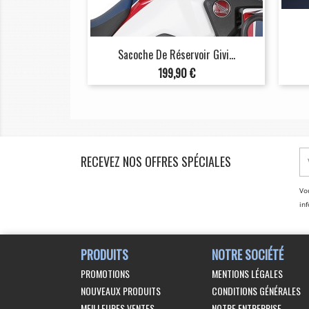
Sacoche De Réservoir Givi...
Prix
199,90 €
RECEVEZ NOS OFFRES SPÉCIALES
Vo
inf
PRODUITS
NOTRE SOCIÉTÉ
PROMOTIONS
MENTIONS LÉGALES
NOUVEAUX PRODUITS
CONDITIONS GÉNÉRALES
MEILLEURES VENTES
NOTRE ENTREPRISE