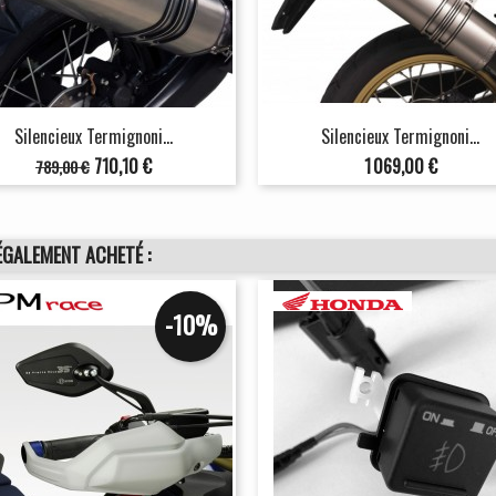
Silencieux Termignoni...
Silencieux Termignoni...
Prix
Prix
Prix
710,10 €
1 069,00 €
789,00 €
de
base
ÉGALEMENT ACHETÉ :
-10%