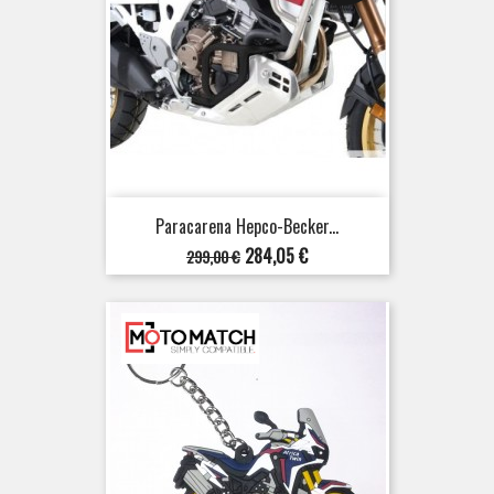
Paracarena Hepco-Becker...
Prezzo
Prezzo
284,05 €
299,00 €
base