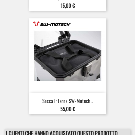
Prezzo
15,00 €
Sacca Interna SW-Motech...
Prezzo
55,00 €
I CLIENTI CHE HANNO ACQUISTATO QUESTO PRODOTTO