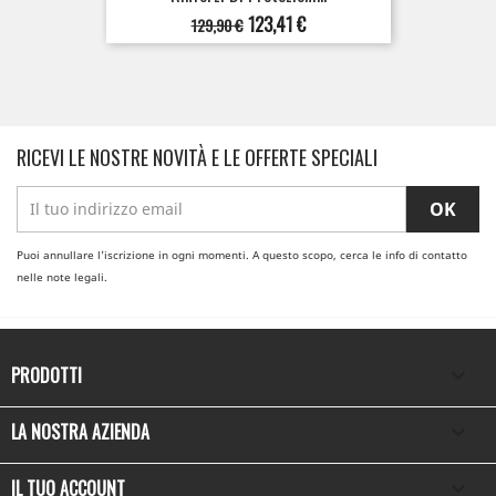
Prezzo
Prezzo
123,41 €
129,90 €
base
RICEVI LE NOSTRE NOVITÀ E LE OFFERTE SPECIALI
Puoi annullare l'iscrizione in ogni momenti. A questo scopo, cerca le info di contatto
nelle note legali.
PRODOTTI

LA NOSTRA AZIENDA

IL TUO ACCOUNT
