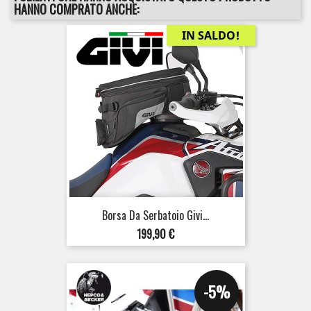
HANNO COMPRATO ANCHE:
IN SALDO!
Borsa Da Serbatoio Givi...
Prezzo
199,90 €
-5%