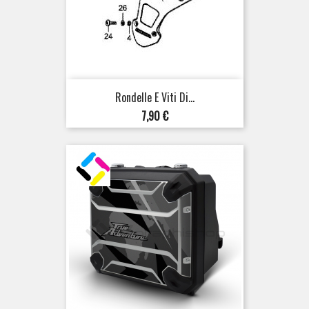
Rondelle E Viti Di...
Prezzo
7,90 €