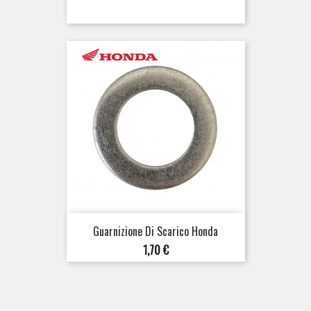
Guarnizione Di Scarico Honda
Prezzo
1,70 €