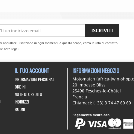
i annullare l'iscrizione in ogni momenti. A questo scopo, cerca le info di contatto
le note legali.
IL TUO ACCOUNT
INFORMAZIONI NEGOZIO
INFORMAZIONI PERSONALI
Motomatch (africa-twin-shop.
20 impasse Bliss
ORDINI
25490 Fesches-le-Châtel
NOTE DI CREDITO
Francia
I
INDIRIZZI
Chiamaci:
(+33) 3 74 47 60 60
BUONI
Pagamento sicuro con