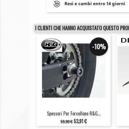
Resi e cambi entro 14 giorni
I CLIENTI CHE HANNO ACQUISTATO QUESTO PR
-10%
Spessori Per Forcellone R&G...
Prezzo
Prezzo
53,91 €
59,90 €
base