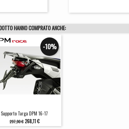
ODOTTO HANNO COMPRATO ANCHE:
-10%
Supporto Targa DPM 16-17
Prezzo
Prezzo
268,11 €
297,90 €
base