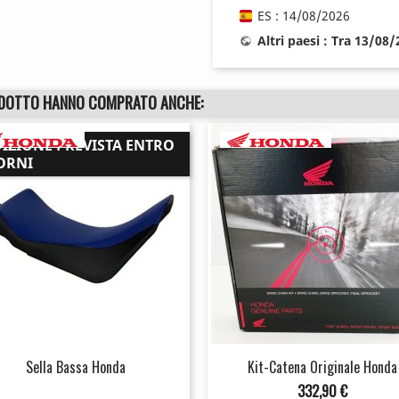
ES : 14/08/2026
Altri paesi : Tra 13/08
ODOTTO HANNO COMPRATO ANCHE:
DIZIONE PREVISTA ENTRO
ORNI
Sella Bassa Honda
Kit-Catena Originale Honda
Prezzo
332,90 €