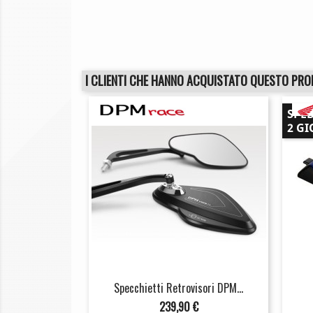
I CLIENTI CHE HANNO ACQUISTATO QUESTO PR
SPE
2 GI
Specchietti Retrovisori DPM...
Prezzo
239,90 €