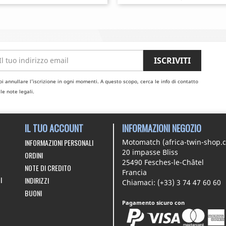
i annullare l'iscrizione in ogni momenti. A questo scopo, cerca le info di contatto
le note legali.
IL TUO ACCOUNT
INFORMAZIONI NEGOZIO
INFORMAZIONI PERSONALI
Motomatch (africa-twin-shop.
20 impasse Bliss
ORDINI
25490 Fesches-le-Châtel
NOTE DI CREDITO
Francia
I
INDIRIZZI
Chiamaci:
(+33) 3 74 47 60 60
BUONI
Pagamento sicuro con