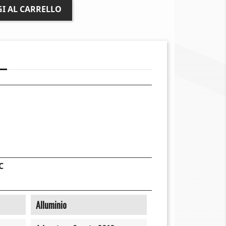
I AL CARRELLO
C
Alluminio