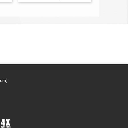
base
com)