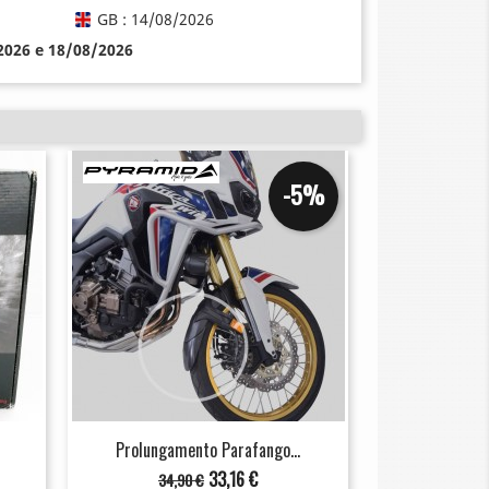
GB : 14/08/2026
/2026 e 18/08/2026
-5%
Prolungamento Parafango...
Prezzo
Prezzo
33,16 €
34,90 €