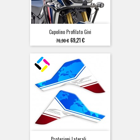
Cupolino Profilato Givi
Prezzo
Prezzo
69,21 €
76,90 €
base
Protezioni Laterali...