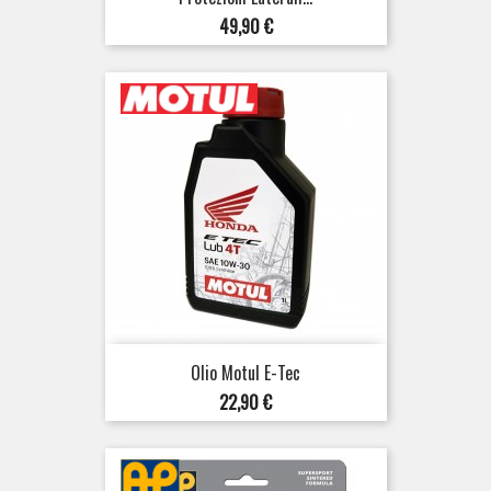
Prezzo
49,90 €
Olio Motul E-Tec
Prezzo
22,90 €