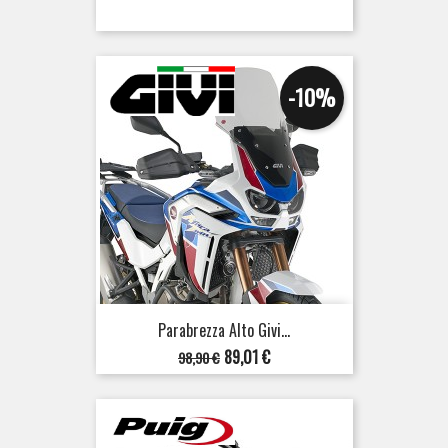
-10%
Parabrezza Alto Givi...
Prezzo
Prezzo
89,01 €
98,90 €
base