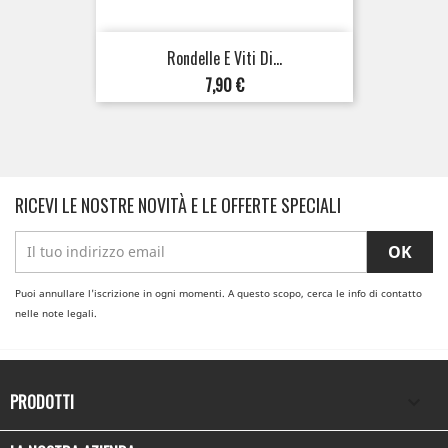
Rondelle E Viti Di...
Prezzo
7,90 €
RICEVI LE NOSTRE NOVITÀ E LE OFFERTE SPECIALI
Puoi annullare l'iscrizione in ogni momenti. A questo scopo, cerca le info di contatto
nelle note legali.
PRODOTTI
