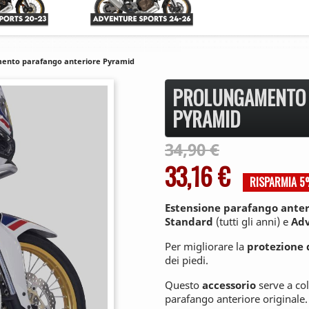
ento parafango anteriore Pyramid
PROLUNGAMENTO 
PYRAMID
34,90 €
33,16 €
RISPARMIA 
Estensione parafango
anter
Standard
(tutti gli anni) e
Adv
Per migliorare la
protezione 
dei piedi.
Questo
accessorio
serve a col
parafango anteriore originale.