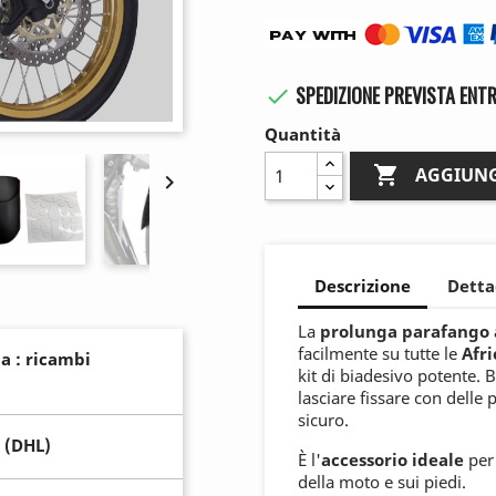
SPEDIZIONE PREVISTA ENTR

Quantità

AGGIUNG

Descrizione
Detta
La
prolunga parafango 
facilmente su tutte le
Afr
a : ricambi
kit di biadesivo potente. 
lasciare fissare con delle
sicuro.
 (DHL)
È l'
accessorio ideale
per 
della moto e sui piedi.