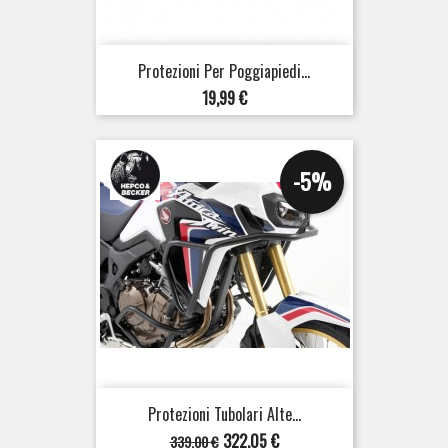
Protezioni Per Poggiapiedi...
Prezzo
19,99 €
-5%
Protezioni Tubolari Alte...
Prezzo
Prezzo
322,05 €
339,00 €