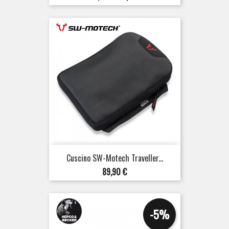
base
Cuscino SW-Motech Traveller...
Prezzo
89,90 €
-5%