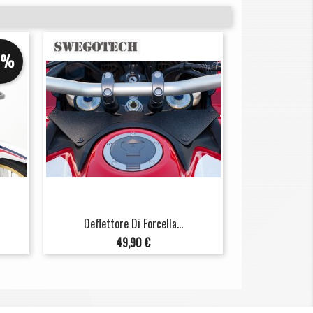
5%
Deflettore Di Forcella...
Prezzo
49,90 €