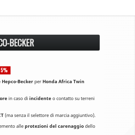
CO-BECKER
A 5%
e Hepco-Becker
per
Honda Africa Twin
ore
in caso di
incidente
o contatto su terreni
CT
(ma senza il selettore di marcia aggiuntivo).
lemento alle
protezioni del carenaggio
dello