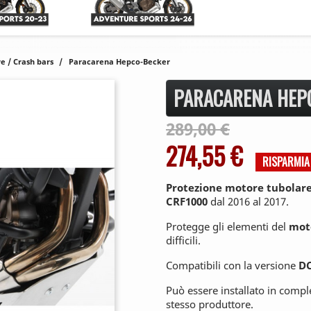
 / Crash bars
Paracarena Hepco-Becker
PARACARENA HEP
289,00 €
274,55 €
RISPARMI
Protezione motore tubolar
CRF1000
dal 2016 al 2017.
Protegge gli elementi del
mot
difficili.
Compatibili con la versione
D
Può essere installato in comp
stesso produttore.