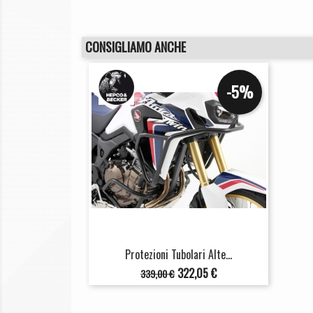
CONSIGLIAMO ANCHE
-5%
Protezioni Tubolari Alte...
Prezzo
Prezzo
322,05 €
339,00 €
base