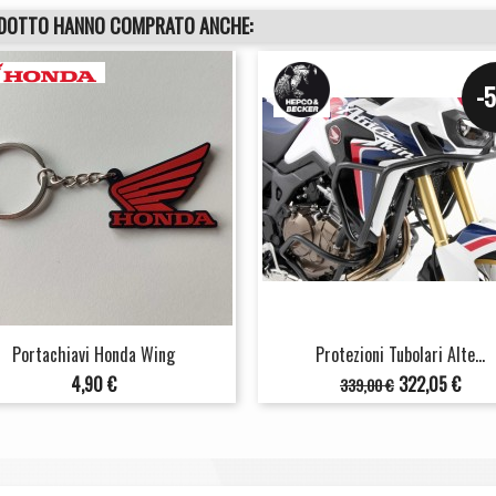
ODOTTO HANNO COMPRATO ANCHE:
-
Portachiavi Honda Wing
Protezioni Tubolari Alte...
Prezzo
Prezzo
Prezzo
4,90 €
322,05 €
339,00 €
base