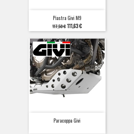
Piastra Givi M9
Prezzo
Prezzo
111,63 €
117,50 €
base
Paracoppa Givi