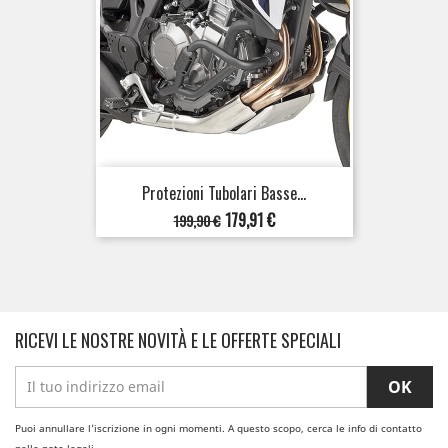
Protezioni Tubolari Basse...
Prezzo
Prezzo
179,91 €
199,90 €
base
RICEVI LE NOSTRE NOVITÀ E LE OFFERTE SPECIALI
Puoi annullare l'iscrizione in ogni momenti. A questo scopo, cerca le info di contatto
nelle note legali.