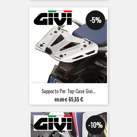
-5%
Supporto Per Top-Case Givi...
Prezzo
Prezzo
65,55 €
69,00 €
base
-10%