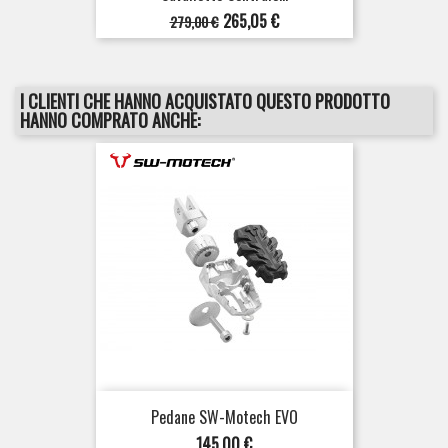
Prezzo
Prezzo
265,05 €
279,00 €
base
I CLIENTI CHE HANNO ACQUISTATO QUESTO PRODOTTO
HANNO COMPRATO ANCHE:
Pedane SW-Motech EVO
Prezzo
145,00 €