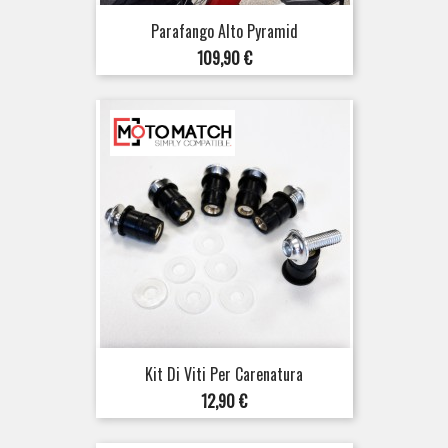
Parafango Alto Pyramid
Prezzo
109,90 €
Kit Di Viti Per Carenatura
Prezzo
12,90 €