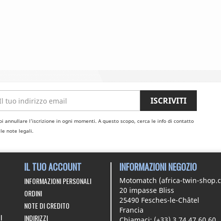
i annullare l'iscrizione in ogni momenti. A questo scopo, cerca le info di contatto
le note legali.
IL TUO ACCOUNT
INFORMAZIONI NEGOZIO
INFORMAZIONI PERSONALI
Motomatch (africa-twin-shop.
20 impasse Bliss
ORDINI
25490 Fesches-le-Châtel
NOTE DI CREDITO
Francia
I
INDIRIZZI
Chiamaci:
(+33) 3 74 47 60 60