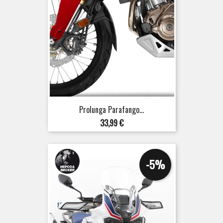
Prolunga Parafango...
Prezzo
33,99 €
-5%