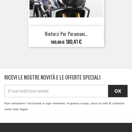
Rinforzi Per Paramani...
Prezzo
Prezzo
180,41 €
189,90 €
base
RICEVI LE NOSTRE NOVITÀ E LE OFFERTE SPECIALI
Puoi annullare l'iscrizione in ogni momenti. A questo scopo, cerca le info di contatto
nelle note legali.