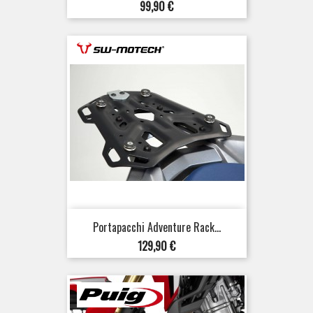
Prezzo
99,90 €
Portapacchi Adventure Rack...
Prezzo
129,90 €