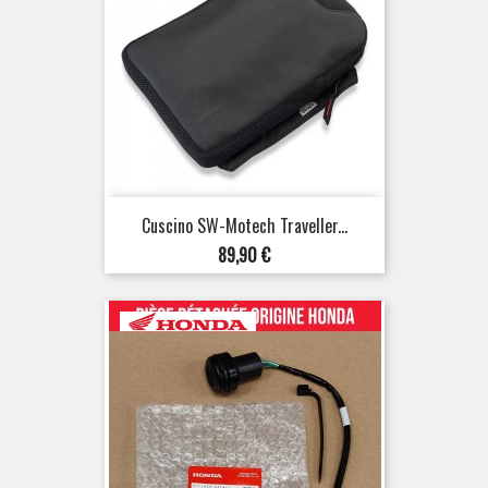
Cuscino SW-Motech Traveller...
Prezzo
89,90 €