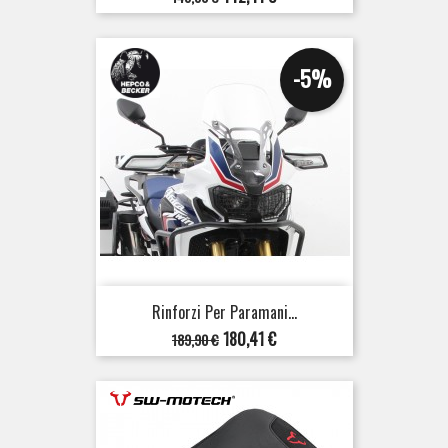
base
-5%
Rinforzi Per Paramani...
Prezzo
Prezzo
180,41 €
189,90 €
base