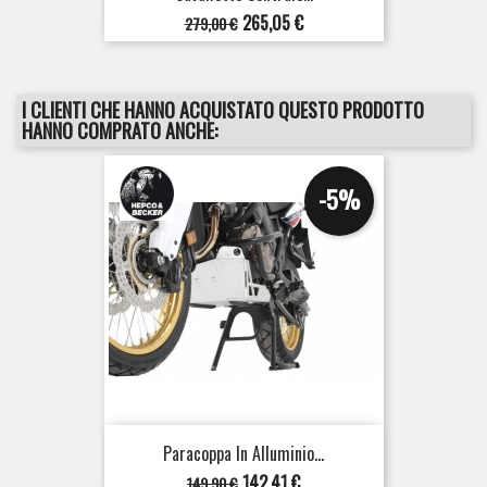
Prezzo
Prezzo
265,05 €
279,00 €
base
I CLIENTI CHE HANNO ACQUISTATO QUESTO PRODOTTO
HANNO COMPRATO ANCHE:
-5%
Paracoppa In Alluminio...
Prezzo
Prezzo
142,41 €
149,90 €