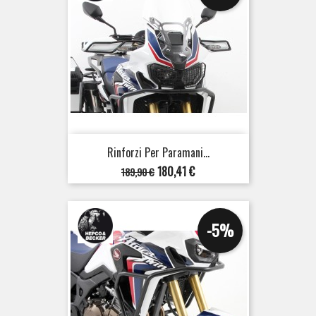
Rinforzi Per Paramani...
Prezzo
Prezzo
180,41 €
189,90 €
base
-5%