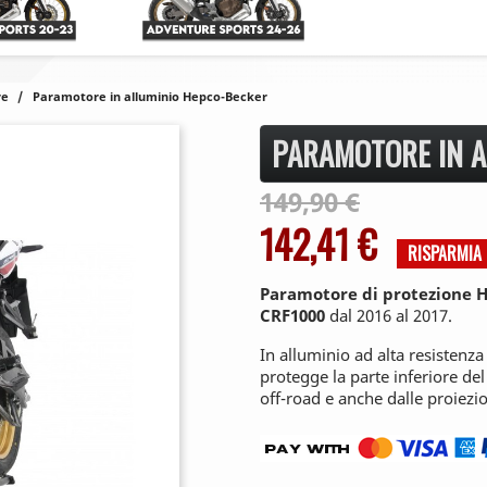
re
Paramotore in alluminio Hepco-Becker
PARAMOTORE IN A
149,90 €
142,41 €
RISPARMIA
Paramotore di protezione 
CRF1000
dal 2016 al 2017.
In alluminio ad alta resisten
protegge la parte inferiore del
off-road e anche dalle proiezio