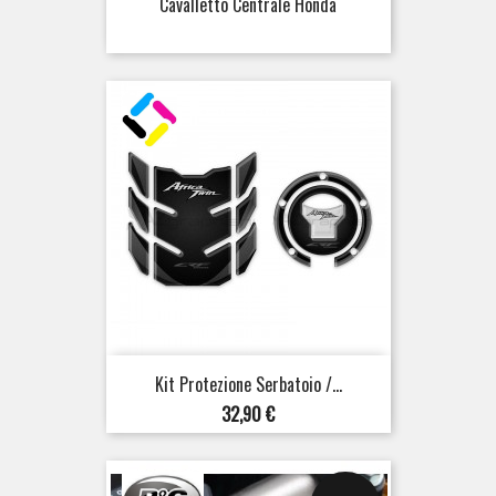
Cavalletto Centrale Honda
Kit Protezione Serbatoio /...
Prezzo
32,90 €