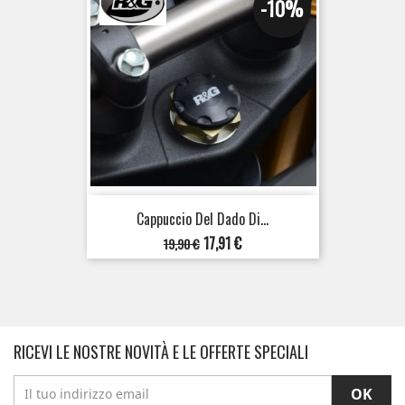
-10%
Cappuccio Del Dado Di...
Prezzo
Prezzo
17,91 €
19,90 €
base
RICEVI LE NOSTRE NOVITÀ E LE OFFERTE SPECIALI