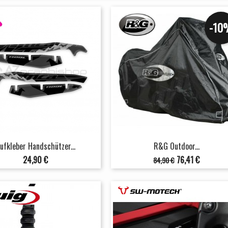
-10
ufkleber Handschützer...
R&G Outdoor...
Preis
Verkaufspreis
Preis
24,90 €
76,41 €
84,90 €