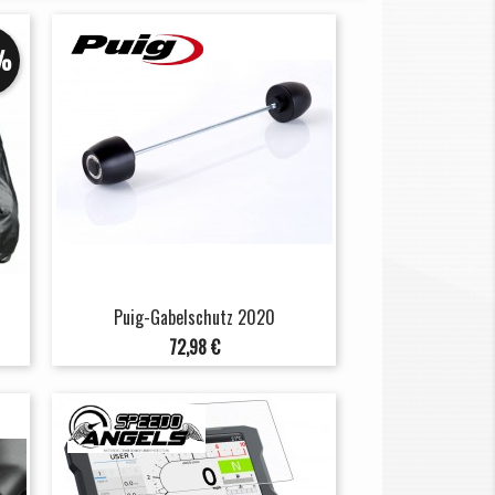
%
Puig-Gabelschutz 2020
Preis
72,98 €