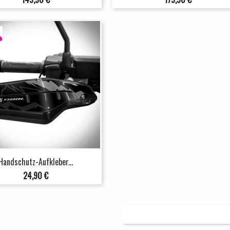
Handschutz-Aufkleber...
Preis
24,90 €