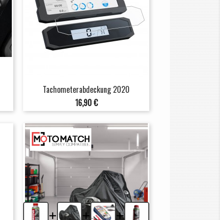
Tachometerabdeckung 2020
Preis
16,90 €
+
+
+