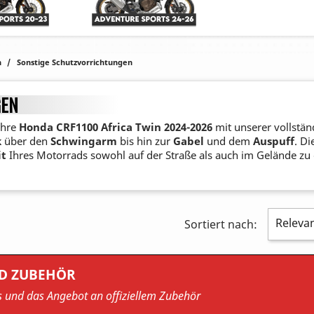
n
Sonstige Schutzvorrichtungen
GEN
Ihre
Honda CRF1100 Africa Twin 2024-
2026
mit unserer vollstän
k
über den
Schwingarm
bis hin zur
Gabel
und dem
Auspuff
. D
it
Ihres Motorrads sowohl auf der Straße als auch im Gelände zu 
Releva
Sortiert nach:
ND ZUBEHÖR
es und das Angebot an offiziellem Zubehör