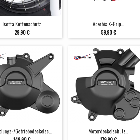
Isotta Kettenschutz
Acerbis X-Grip...
Preis
Preis
29,90 €
59,90 €
lungs-/Getriebedeckelsc...
Motordeckelschutz...
Preis
Preis
149,90 €
179,90 €