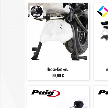
Hepco-Becker...
A
Preis
99,90 €