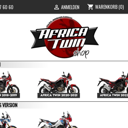
WARENKORB
(0)
shopping_cart
47 60 60
ANMELDEN

N
S VERSION