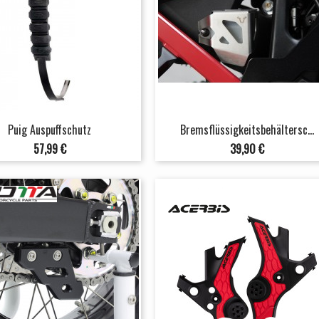
Puig Auspuffschutz
Bremsflüssigkeitsbehältersc...
Preis
Preis
57,99 €
39,90 €