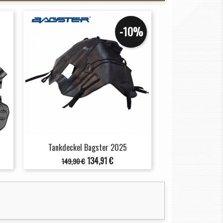
-10%
Tankdeckel Bagster 2025
Verkaufspreis
Preis
134,91 €
149,90 €