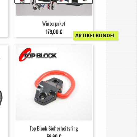
Winterpaket
Preis
179,00 €
ARTIKELBÜNDEL
Top Block Sicherheitsring
Preis
59,90 €