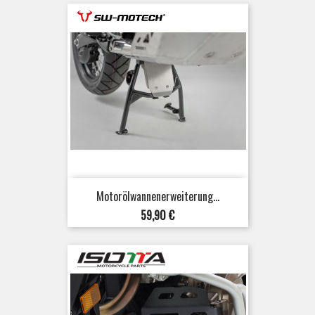
Motorölwannenerweiterung...
Preis
59,90 €