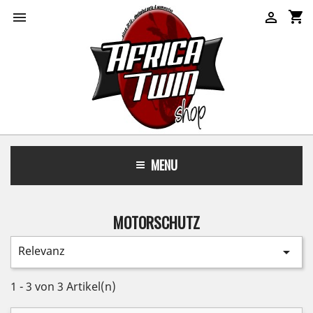
shopping_cart


MENU
MOTORSCHUTZ
Relevanz

1 - 3 von 3 Artikel(n)