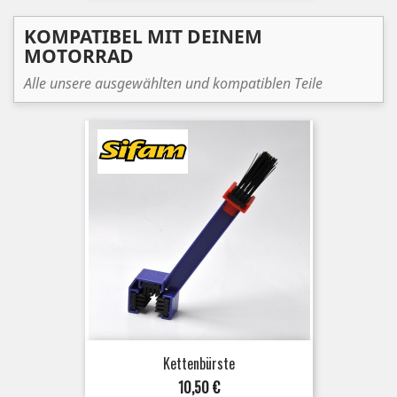
KOMPATIBEL MIT DEINEM
MOTORRAD
Alle unsere ausgewählten und kompatiblen Teile
Kettenbürste
Preis
10,50 €