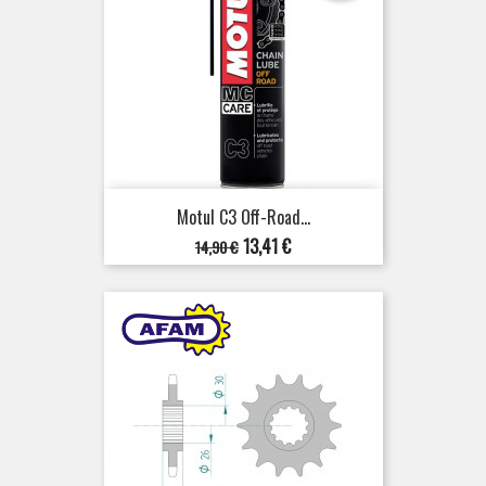
Motul C3 Off-Road...
Verkaufspreis
Preis
13,41 €
14,90 €