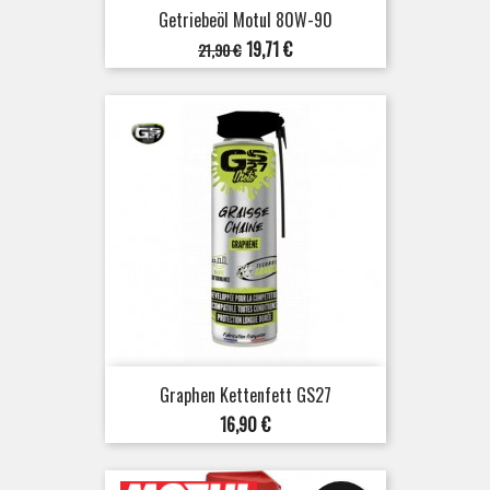
Getriebeöl Motul 80W-90
Verkaufspreis
Preis
19,71 €
21,90 €
Graphen Kettenfett GS27
Preis
16,90 €