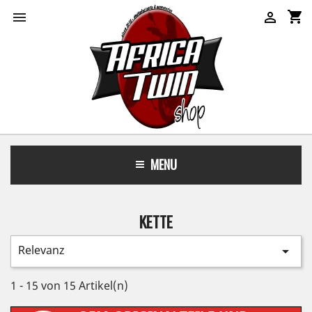
shopping_cart


MENU
KETTE
Relevanz

1 - 15 von 15 Artikel(n)