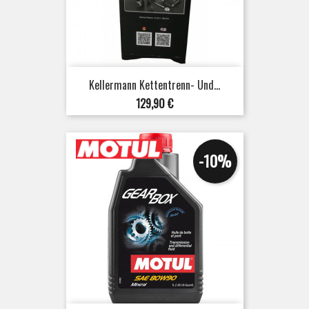
Kellermann Kettentrenn- Und...
Preis
129,90 €
-10%