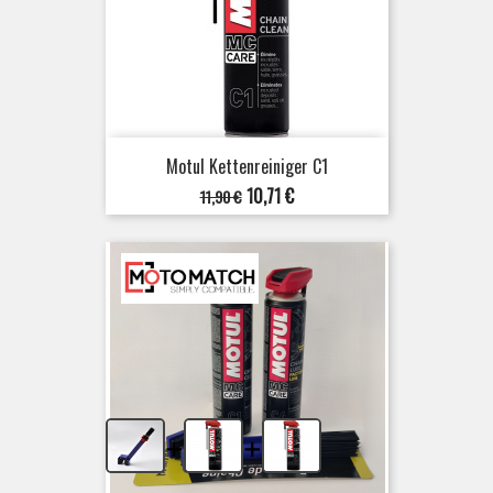
Motul Kettenreiniger C1
Verkaufspreis
Preis
10,71 €
11,90 €
+
+