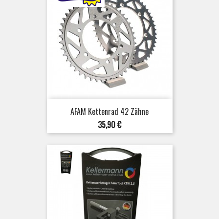
AFAM Kettenrad 42 Zähne
Preis
35,90 €