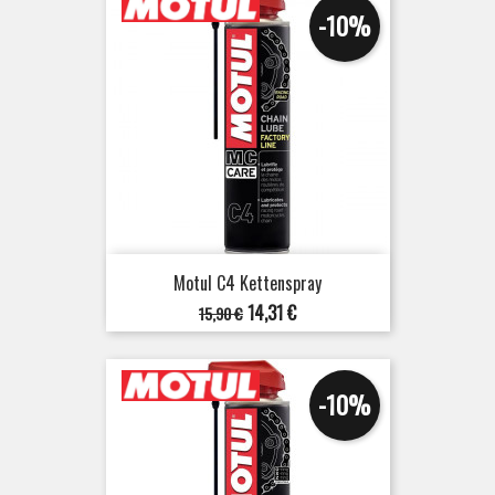
-10%
Motul C4 Kettenspray
Verkaufspreis
Preis
14,31 €
15,90 €
-10%