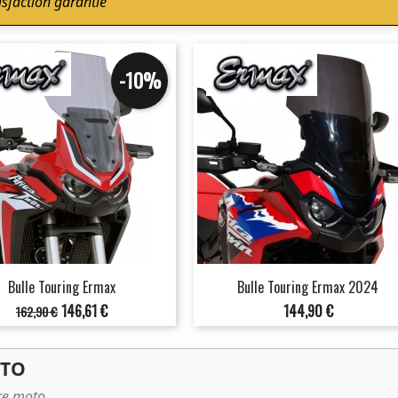
isfaction garantie
-10%
Bulle Touring Ermax
Bulle Touring Ermax 2024
Prix
Prix
Prix
146,61 €
144,90 €
162,90 €
de
base
OTO
tre moto