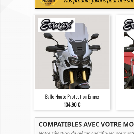
Nos produits favoris pour une sat
Bulle Haute Protection Ermax
Prix
134,90 €
COMPATIBLES AVEC VOTRE M
Notre sélection de pièces spécifiques pour vo