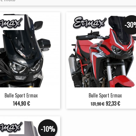
-30
Bulle Sport Ermax
Bulle Sport Ermax
Prix
Prix
Prix
144,90 €
92,33 €
131,90 €
de
base
-10%