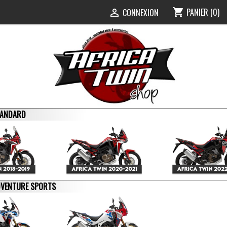
PANIER
(0)
shopping_cart
0
CONNEXION

STANDARD
ADVENTURE SPORTS