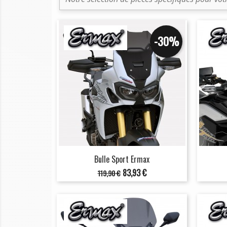
-30%
Bulle Sport Ermax
Prix
Prix
83,93 €
119,90 €
de
base