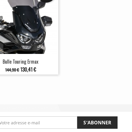
Bulle Touring Ermax
Prix
Prix
130,41 €
144,90 €
de
base