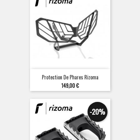
Protection De Phares Rizoma
Prix
149,00 €
-20%