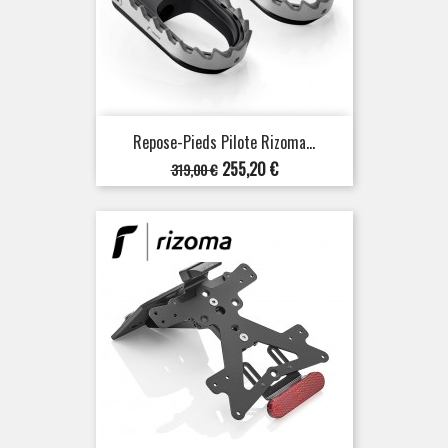
Repose-Pieds Pilote Rizoma...
Prix
Prix
255,20 €
319,00 €
de
base