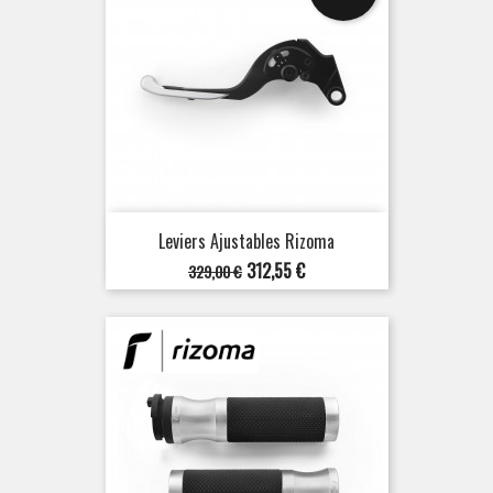
Leviers Ajustables Rizoma
Prix
Prix
312,55 €
329,00 €
de
base