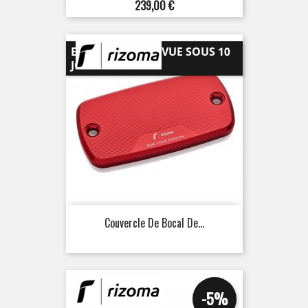
Prix
239,00 €
EXPÉDITION PRÉVUE SOUS 10
JOURS
Couvercle De Bocal De...
-5%