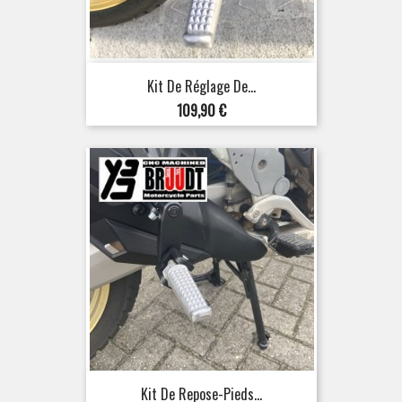
Kit De Réglage De...
Prix
109,90 €
Kit De Repose-Pieds...